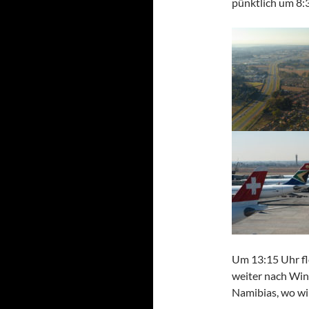
pünktlich um 8:3
Um 13:15 Uhr flo
weiter nach Win
Namibias, wo wi