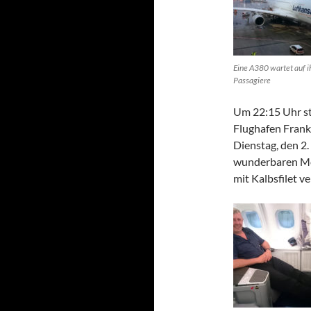
Eine A380 wartet auf i
Passagiere
Um 22:15 Uhr st
Flughafen Frank
Dienstag, den 2
wunderbaren Men
mit Kalbsfilet v