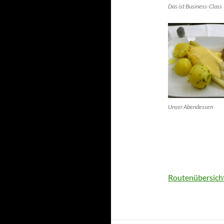
Das ist Business-Class
Unser Abendessen
Routenübersich