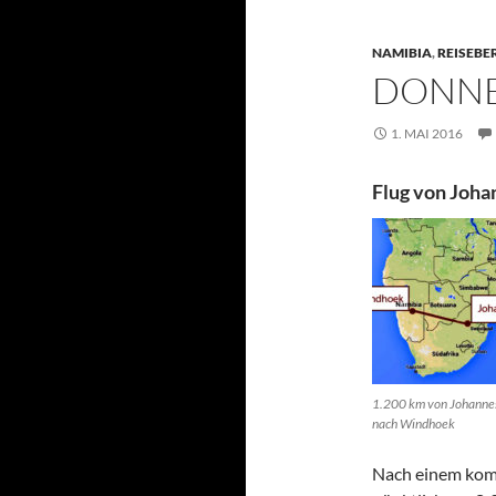
NAMIBIA
,
REISEBE
DONNER
1. MAI 2016
Flug von Joh
1.200 km von Johanne
nach Windhoek
Nach einem komf