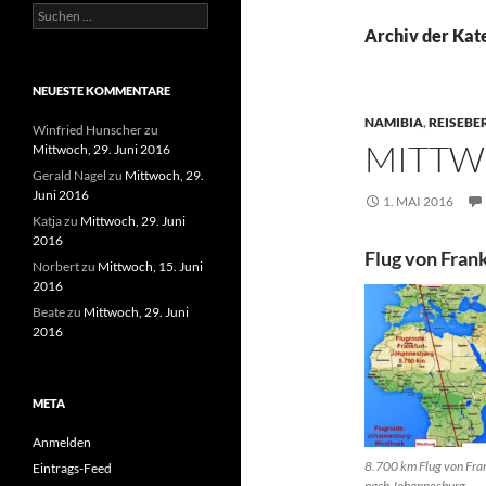
Suchen
nach:
Archiv der Kat
NEUESTE KOMMENTARE
NAMIBIA
,
REISEBE
Winfried Hunscher
zu
MITTWO
Mittwoch, 29. Juni 2016
Gerald Nagel
zu
Mittwoch, 29.
Juni 2016
1. MAI 2016
Katja
zu
Mittwoch, 29. Juni
2016
Flug von Fran
Norbert
zu
Mittwoch, 15. Juni
2016
Beate
zu
Mittwoch, 29. Juni
2016
META
Anmelden
8.700 km Flug von Fra
Eintrags-Feed
nach Johannesburg